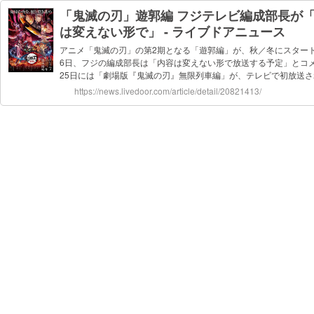
「鬼滅の刃」遊郭編 フジテレビ編成部長が
は変えない形で」 - ライブドアニュース
アニメ「鬼滅の刃」の第2期となる「遊郭編」が、秋／冬にスター
6日、フジの編成部長は「内容は変えない形で放送する予定」とコ
25日には「劇場版『鬼滅の刃』無限列車編」が、テレビで初放送さ
https://news.livedoor.com/article/detail/20821413/