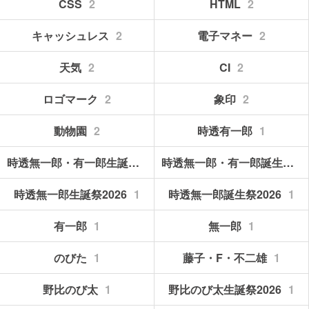
CSS
2
HTML
2
キャッシュレス
2
電子マネー
2
天気
2
CI
2
ロゴマーク
2
象印
2
動物園
2
時透有一郎
1
時透無一郎・有一郎生誕祭2026
1
時透無一郎・有一郎誕生祭2026
時透無一郎生誕祭2026
1
時透無一郎誕生祭2026
1
有一郎
1
無一郎
1
のびた
1
藤子・F・不二雄
1
野比のび太
1
野比のび太生誕祭2026
1