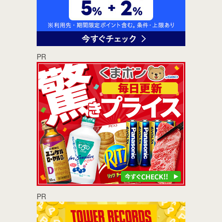
PR
PR