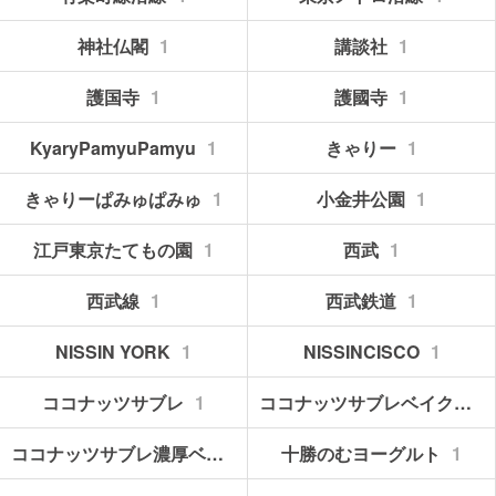
神社仏閣
1
講談社
1
護国寺
1
護國寺
1
KyaryPamyuPamyu
1
きゃりー
1
きゃりーぱみゅぱみゅ
1
小金井公園
1
江戸東京たてもの園
1
西武
1
西武線
1
西武鉄道
1
NISSIN YORK
1
NISSINCISCO
1
ココナッツサブレ
1
ココナッツサブレベイクドチーズ
ココナッツサブレ濃厚ベイクドチーズ
十勝のむヨーグルト
1
1