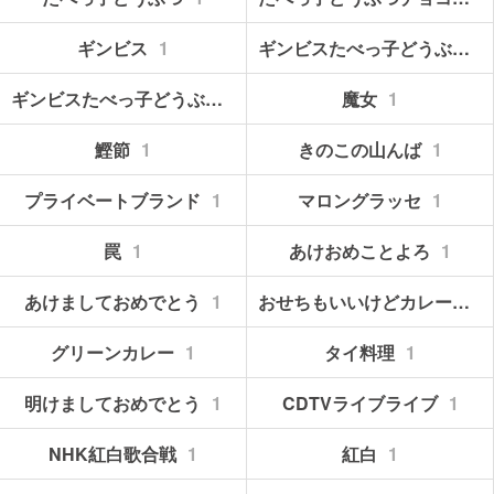
ギンビス
1
ギンビスたべっ子どうぶつ
1
ギンビスたべっ子どうぶつチョコレート
1
魔女
1
鰹節
1
きのこの山んば
1
プライベートブランド
1
マロングラッセ
1
罠
1
あけおめことよろ
1
あけましておめでとう
1
おせちもいいけどカレーもね
グリーンカレー
1
タイ料理
1
明けましておめでとう
1
CDTVライブライブ
1
NHK紅白歌合戦
1
紅白
1