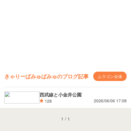
きゃりーぱみゅぱみゅのブログ記事
ムラゴン全体
西武線と小金井公園
2026/06/06 17:08
128
1
/
1