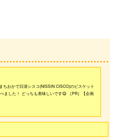
かで日清シスコ(NISSIN CISCO)のビスケット
ました！ どっちも美味しいです😋 ［PR］【企画