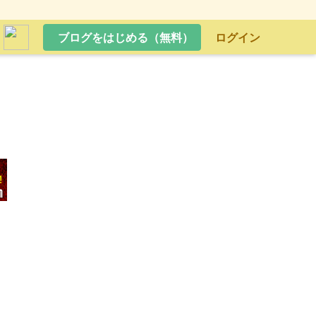
ブログをはじめる（無料）
ログイン