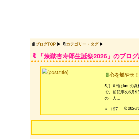
ブログTOP
カテゴリー・タグ
「煉獄杏寿郎生誕祭2026」のブロ
心を燃やせ！
5月10日はkmt
で、前記事の5月5
の一人...
2026/
⭐
197