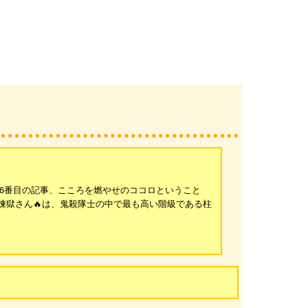
の556番目の記事、こころを燃やせのココロということ
 煉獄さん🔥は、鬼殺隊士の中で最も高い階級である柱