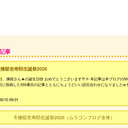
グ記事
煉獄杏寿郎生誕祭2026
の炎柱、煉獄さん🔥の誕生日🎂 おめでとうございます🎊🎉 本記事は本ブログ
日に投稿した555番目の記事とともにちょうどいい語呂合わせになりましたw
05/10 09:01
🔖煉獄杏寿郎生誕祭2026（ムラゴンブログ全体）