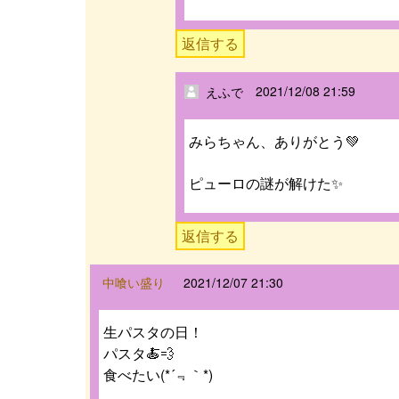
返信する
2021/12/08 21:59
えふで
みらちゃん、ありがとう💚
ピューロの謎が解けた✨
返信する
中喰い盛り
2021/12/07 21:30
生パスタの日！
パスタ🍝💨
食べたい(*´﹃｀*)