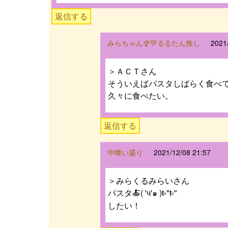
返信する
みらちゃん🍨💚るるたん推し
2021
＞ＡＣＴさん
そういえばパスタしばらく食べ
久々に食べたい。
返信する
中喰い盛り
2021/12/08 21:57
＞みらくるみらいさん
パスタ🍝( 'ч'๑ )ŧ‹"ŧ‹"
したい！