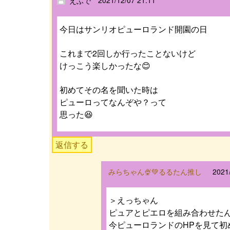
2021/12/07 21:11
えふで
今日はサンリオピューロランド開園の日
これまで2回しか行ったことないけど
けっこう楽しかったな😊
初めてその名を聞いた時は
ピューロってなんぞや？って
思った😆
返信する
みらちゃん🍨💚るるたん推し
2021
＞えっちゃん
ピュアとピエロを組み合わせた
今ピューロランドのHPを見て初