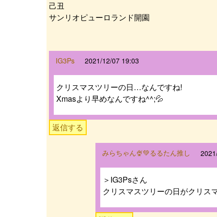
己丑
サンリオピューロランド開園
IG3Ps
2021/12/07 19:03
クリスマスツリーの日…なんですね!
Xmasより早めなんですね^^;💦
返信する
みらちゃん🍨💚るるたん推し
2021
＞IG3Psさん
クリスマスツリーの日がクリス