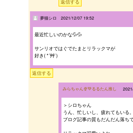
返信する
2021/12/07 19:52
夢猫シロ
最近忙しいのかな💦💦
サンリオではぐでたまとリラックマが
好き( *´艸`)
返信する
みらちゃん🍨💚るるたん推し
2021
＞シロちゃん
うん、忙しいし、疲れてもいる
ブログ記事の質もだんだん落ち