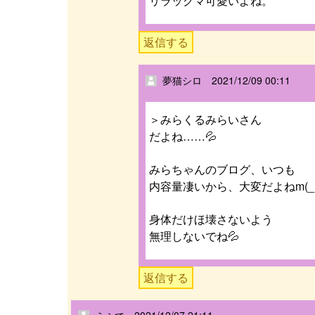
リラックマ可愛いよね。
返信する
2021/12/09 00:11
夢猫シロ
＞みらくるみらいさん
だよね……💦
みらちゃんのブログ、いつも
内容量凄いから、大変だよねm(_ 
身体だけほ壊さないよう
無理しないでね💦
返信する