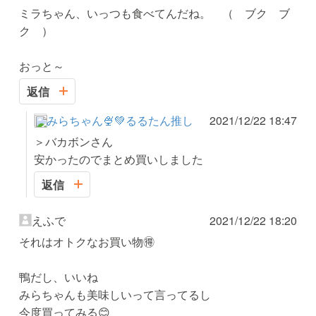
ミラちゃん、いっつも食べてんだね。 （ ブク ブ
ク ）
おっと～
返信
みらちゃん🍨💚るるたん推し
2021/12/22 18:47
＞バカボンさん
安かったのでまとめ買いしました
返信
えふで
2021/12/22 18:20
それはオトクなお買い物🉐
鴨だし、いいね
みらちゃんも美味しいって言ってるし
今度買ってみる😊