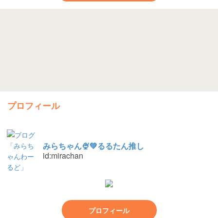
プロフィール
みらちゃん🍨💚るるたん推し
id:mirachan
プロフィール