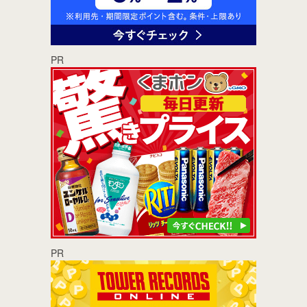
PR
PR