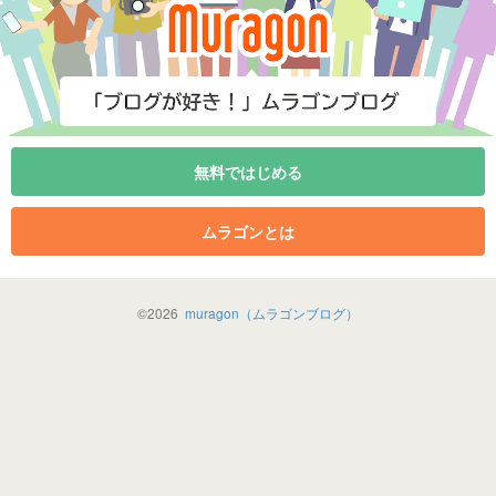
無料ではじめる
ムラゴンとは
©
2026
muragon（ムラゴンブログ）