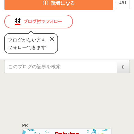
読者になる
451
ブログがない方も
フォローできます
PR