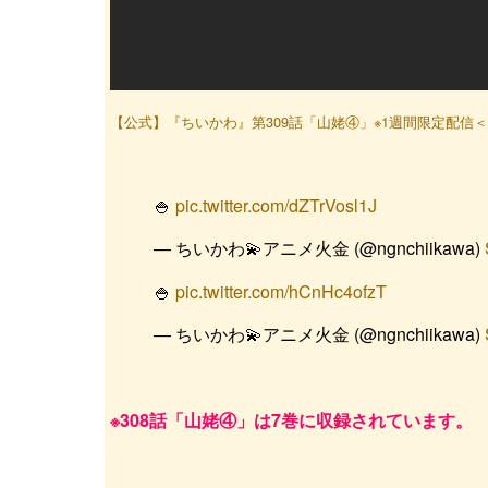
【公式】『ちいかわ』第309話「山姥④」※1週間限定配信＜1/23
🍚
pic.twitter.com/dZTrVosl1J
— ちいかわ💫アニメ火金 (@ngnchiikawa)
🍚
pic.twitter.com/hCnHc4ofzT
— ちいかわ💫アニメ火金 (@ngnchiikawa)
※308話
「山姥④」
は7巻に収録されています。