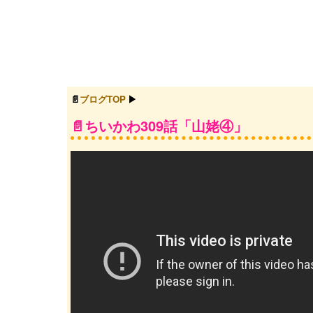
ブログTOP
ちいかわ309話「山姥④」