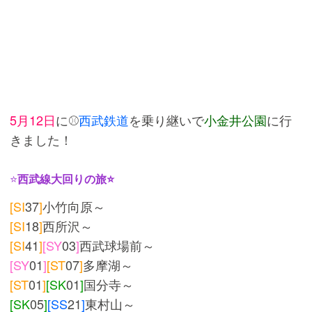
5月12日
に⚾
西武鉄道
を乗り継いで
小金井公園
に行
きました！
⭐
西武線大回りの旅⭐
[SI
37
]
小竹向原～
[SI
18
]
西所沢～
[SI
41
]
[SY
03
]
西武球場前～
[SY
01
]
[ST
07
]
多摩湖～
[ST
01
]
[SK
01
]
国分寺～
[SK
05
]
[SS
21
]
東村山～