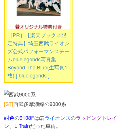
［PR］【楽天ブックス限
定特典】埼玉西武ライオン
ズ公式パフォーマンスチー
ムbluelegends写真集
Beyond The Blue(生写真1
枚) [ bluelegends ]
[ST]
西武多摩湖線の9000系
紺色
の
9108F
は🦁
ライオンズ
の
ラッピングトレイ
ン
、
L Train
だった車両。