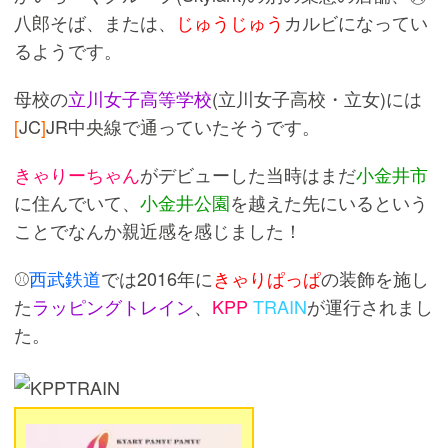
八郎そば、または、
じゅうじゅう
カルビになってい
るようです。
母校の
立川女子高等学校
(立川女子高校・立女)には
[
JC
]
JR中央線で通っていたそうです。
きゃりーちゃん
がデビューした当時はまだ
小金井市
に住んでいて、
小金井公園
を越えた先にいるという
ことでなんか親近感を感じました！
⚾
西武鉄道
では2016年に
きゃりぱっぱ
の装飾を施し
た
ラッピングトレイン
、
KPP
TRAIN
が運行されまし
た。