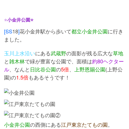
⭐
小金井公園⭐
[SS
18
]
花小金井駅から歩いて
都立小金井公園
に行き
ました。
玉川上水沿い
にある
武蔵野
の面影が残る広大な
草地
と
雑木林
で緑が豊富な公園で、面積は
約80ヘクター
ル
、なんと
日比谷公園
の
5倍
、
上野恩賜公園
(上野公
園)の
1.5倍
もあるそうです！
小金井公園
の西側にある
江戸東京たてもの園
。