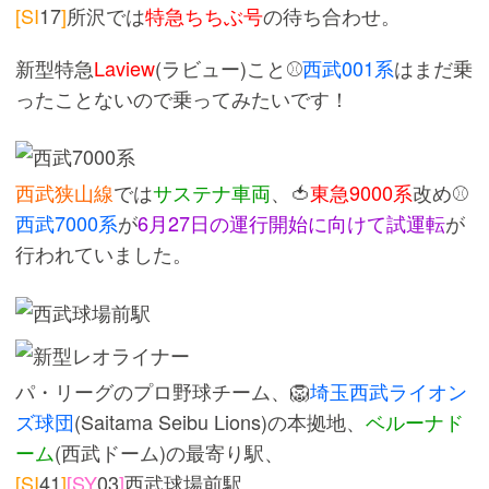
[SI
17
]
所沢では
特急ちちぶ号
の待ち合わせ。
新型特急
Laview
(ラビュー)こと⚾
西武001系
はまだ乗
ったことないので乗ってみたいです！
西武狭山線
では
サステナ車両
、🍅
東急9000系
改め⚾
西武7000系
が
6月27日の運行開始に向けて試運転
が
行われていました。
パ・リーグのプロ野球チーム、🦁
埼玉西武ライオン
ズ球団
(Saitama Seibu Lions)の本拠地、
ベルーナド
ーム
(西武ドーム)の最寄り駅、
[SI
41
]
[SY
03
]
西武球場前駅。