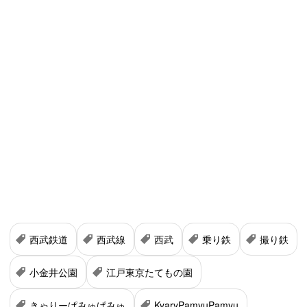
西武鉄道
西武線
西武
乗り鉄
撮り鉄
小金井公園
江戸東京たてもの園
きゃりーぱみゅぱみゅ
KyaryPamyuPamyu