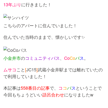
13年ぶり
に行きました！
こちらのアパートに住んでいました！
住んでいた当時のままで、懐かしいです✨
小金井市
の
コミュニティバス
、
Co
Co
バ
ス
。
ムサコ
こと
[
JC15
]
武蔵小金井駅までは離れていたの
で利用していました！
本記事は
558番目の記事
で、
コ
コ
バ
ス
ということで
今回もちょうどいい
語呂合わせ
になりましたw