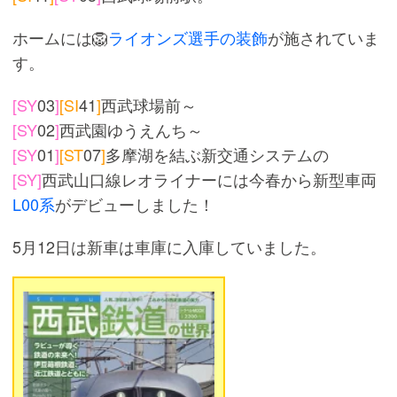
ホームには🦁
ライオンズ選手の装飾
が施されていま
す。
[SY
03
]
[SI
41
]
西武球場前～
[SY
02
]
西武園ゆうえんち～
[SY
01
]
[ST
07
]
多摩湖を結ぶ新交通システムの
[SY]
西武山口線レオライナーには今春から新型車両
L00系
がデビューしました！
5月12日は新車は車庫に入庫していました。