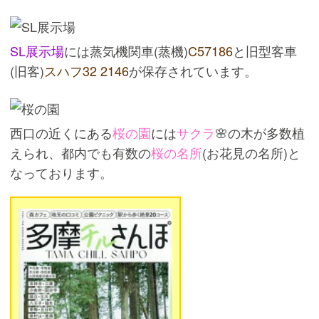
SL展示場
には蒸気機関車(蒸機)
C57186
と旧型客車
(旧客)
スハフ32 2146
が保存されています。
西口の近くにある
桜の園
には
サクラ
🌸の木が多数植
えられ、都内でも有数の
桜の名所
(お花見の名所)と
なっております。