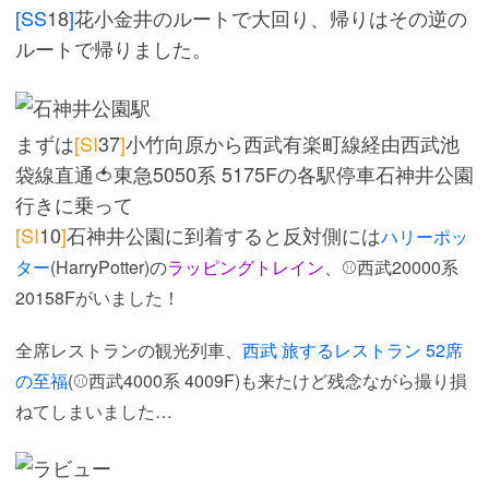
[SS
18
]
花小金井のルートで大回り、帰りはその逆の
ルートで帰りました。
まずは
[SI
37
]
小竹向原から西武有楽町線経由西武池
袋線直通🍅東急5050系 5175Fの各駅停車石神井公園
行きに乗って
[SI
10
]
石神井公園に到着すると反対側には
ハリーポッ
ター
(HarryPotter)の
ラッピングトレイン
、⚾西武20000系
20158Fがいました！
全席レストランの観光列車、
西武 旅するレストラン 52席
の至福
(⚾西武4000系 4009F)も来たけど残念ながら撮り損
ねてしまいました…