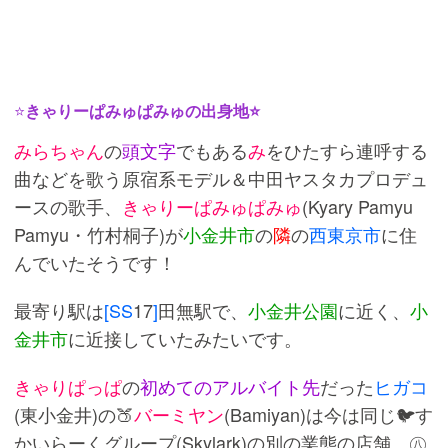
⭐
きゃりーぱみゅぱみゅの出身地⭐
みらちゃん
の
頭文字
でもある
み
をひたすら連呼する
曲などを歌う原宿系モデル＆中田ヤスタカプロデュ
ースの歌手、
きゃりーぱみゅぱみゅ
(Kyary Pamyu
Pamyu・竹村桐子)が
小金井市
の
隣
の
西東京市
に住
んでいたそうです！
最寄り駅は
[SS
17
]
田無駅で、
小金井公園
に近く、
小
金井市
に近接していたみたいです。
きゃりぱっぱ
の
初めてのアルバイト先
だった
ヒガコ
(東小金井)の🍑
バーミヤン
(Bamiyan)は今は同じ🐦す
かいらーくグループ(Skylark)の別の業態の店舗、㊇