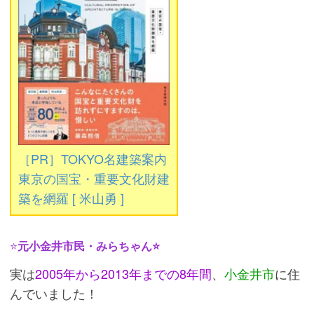
［PR］TOKYO名建築案内
東京の国宝・重要文化財建
築を網羅 [ 米山勇 ]
⭐
元小金井市民・みらちゃん⭐
実は
2005年から2013年までの8年間
、
小金井市
に住
んでいました！