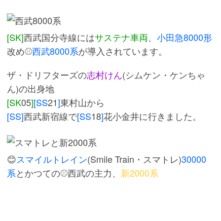
[SK]
西武国分寺線には
サステナ車両
、
小田急8000形
改め⚾
西武8000系
が導入されています。
ザ・ドリフターズの
志村けん
(シムケン・ケンちゃ
ん)の出身地
[SK
05
]
[SS
21
]
東村山から
[SS]
西武新宿線で
[SS
18
]
花小金井に行きました。
😊
スマイルトレイン
(Smile Train・スマトレ)
30000
系
とかつての⚾西武の主力、
新2000系