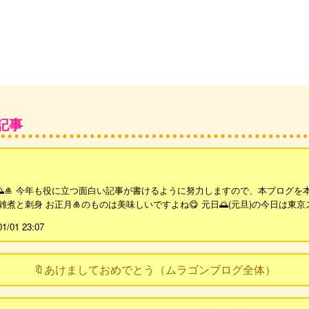
記事
🎍 今年も役に立つ面白い記事が書けるように努力しますので、本ブログを本年も
雑煮と刺身 お正月🎍のものは美味しいですよね😋 元日🌅(元旦)の今日は東京
01/01 23:07
🔖あけましておめでとう（ムラゴンブログ全体）