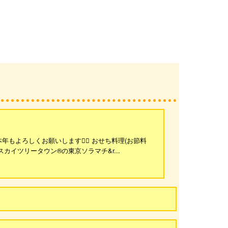
よろしくお願いします🙇‍♀️ おせち料理(お節料
スカイツリータウン®の東京ソラマチ&r...