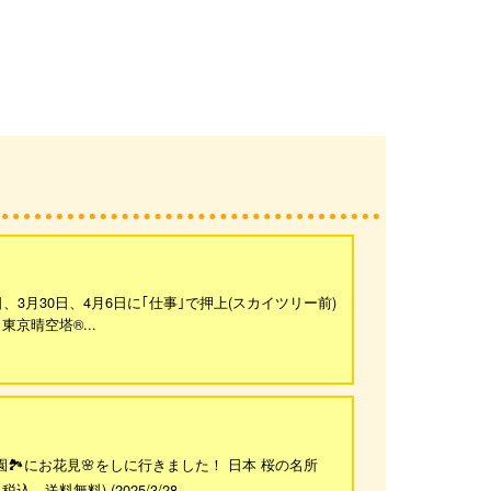
日、3月30日、4月6日に｢仕事｣で押上(スカイツリー前)
東京晴空塔®...
🏞にお花見🌸をしに行きました！ 日本 桜の名所
料無料) (2025/3/28...