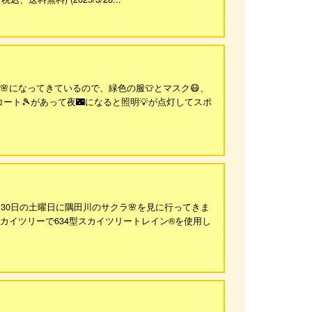
‬🌸になってきているので、緑色の服👕とマスク😷、
ート🎾があって夜🌃になると照明💡が点灯してスポ
30日の土曜日に隅田川のサクラ🌸を見に行ってきま
うスカイツリーで634型スカイツリートレイン®を使用し