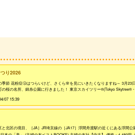
つり2026
の季節 花粉症🤧はつらいけど、さくら🌸を見にいきたくなりますね～ 3月23
桜の名所、錦糸公園に行きました！ 東京スカイツリー®(Tokyo Skytree®・
04/07 15:39
と北区の境目、［JA］JR埼京線の［JA17］浮間舟渡駅の近くにある浮間公園
本の「美」 (主婦の友ベストBOOKS) 主婦の友社【中古】 価格：4,480円（税込、送