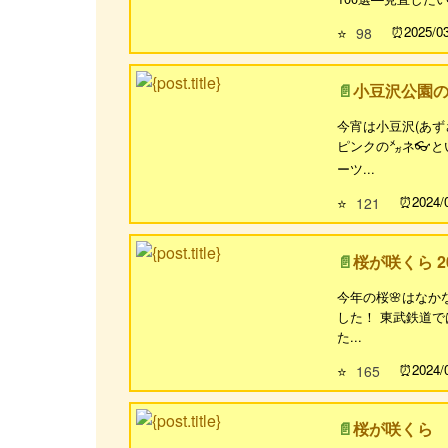
2025/0
⭐
98
小豆沢公園
今宵は小豆沢(あず
ピンクの㍋ネ👓と
ーツ...
2024/
⭐
121
桜が咲くら 2
今年の桜🌸はなか
した！ 東武鉄道で
た...
2024/
⭐
165
桜が咲くら