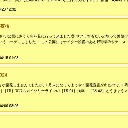
3/28 12:32
の夜桜
さわ)公園にさくら🌸を見に行って来ました😊 サクラ🌸もだいぶ散って葉桜🌿
いうコーデにしました！ この公園にはナイター設備のある野球場⚾やテニスコ
04/15 01:08
024
なか開花しませんでしたが、3月末になってようやく開花宣言が出たので、3月
は［TS］東武スカイツリーラインの［TS-01］浅草～［TS-02］とうきょ
04/06 08:26