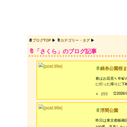
ブログTOP
カテゴリー・タグ
「さくら」のブログ記事
錦糸公園桜ま
春はお花見🍡🌸
に行った帰りに下町の
2026/
⭐
253
浮間公園
昨日は東京都板橋区
100選—見直したい日