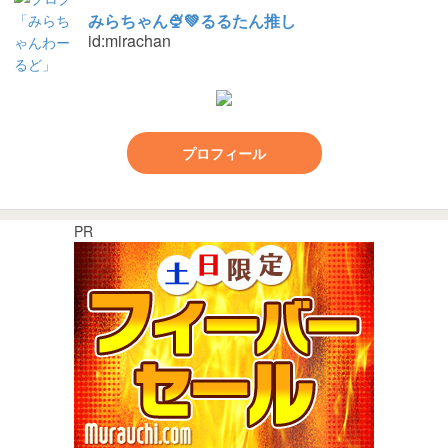
みらちゃん🍨💚るるたん推し
id:mirachan
プロフィール
PR