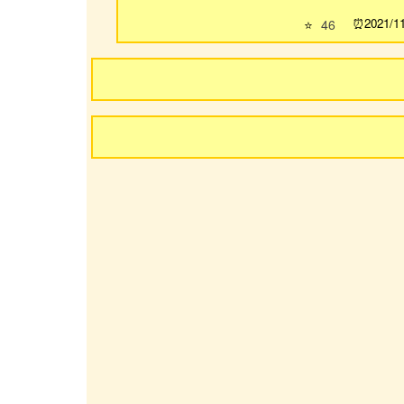
2021/1
⭐
46