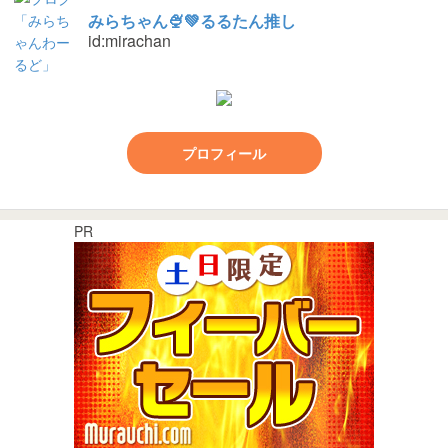
みらちゃん🍨💚るるたん推し
id:mirachan
プロフィール
PR