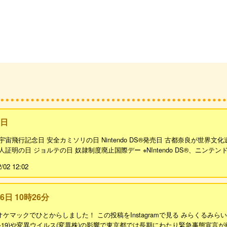
2日
宇宙飛行記念日 安全カミソリの日 Nintendo DS®発売日 古都奈良が世界
証明の日 ジョルテの日 奴隷制度廃止国際デー ※NIntendo DS®、ニンテンド
2/02 12:02
26日 10時26分
マックでひとからしました！ この投稿をInstagramで見る みらくるみらい(@mi
ID-19)や変異ウイルス(変異株)の影響で東京都では長期にわたり緊急事態宣言