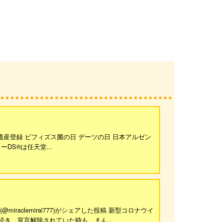
文化遺産登録 ビフィズス菌の日 デーツの日 日本アルゼン
ーDS®は任天堂...
raclemirai777)がシェアした投稿 新型コロナウイ
が続き、宣言解除されていた時も、まん...