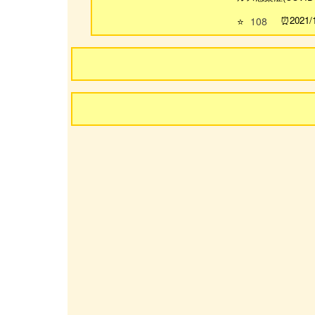
2021/
⭐
108