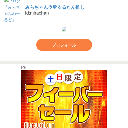
みらちゃん🍨💚るるたん推し
id:mirachan
プロフィール
PR