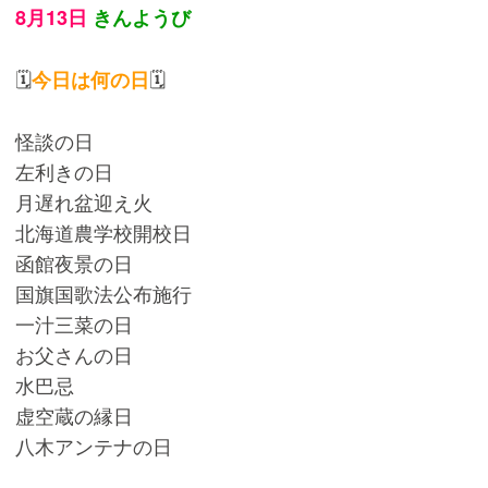
8月13日
きんようび
🗓️
🗓️
今日は何の日
怪談の日
左利きの日
月遅れ盆迎え火
北海道農学校開校日
函館夜景の日
国旗国歌法公布施行
一汁三菜の日
お父さんの日
水巴忌
虚空蔵の縁日
八木アンテナの日