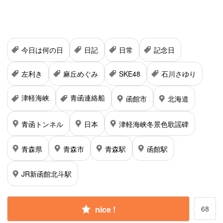
今日は何の日
日記
日常
記念日
左利き
麻丘めぐみ
SKE48
石川さゆり
津軽海峡
青函連絡船
函館市
北海道
青函トンネル
日本
津軽海峡冬景色歌謡碑
青森県
青森市
青森駅
函館駅
JR新函館北斗駅
nice !
68