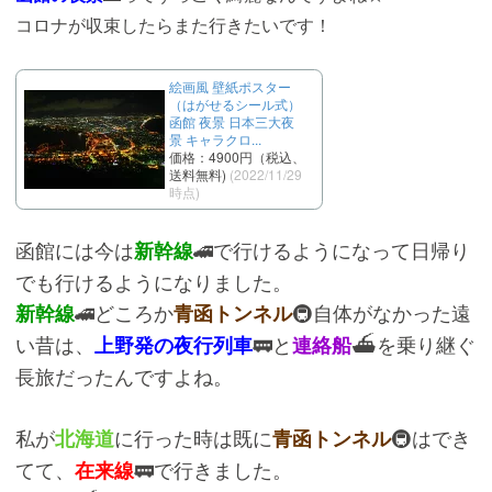
コロナが収束したらまた行きたいです！
絵画風 壁紙ポスター
（はがせるシール式）
函館 夜景 日本三大夜
景 キャラクロ...
価格：4900円（税込、
送料無料)
(2022/11/29
時点)
函館には今は
🚄で行けるようになって日帰り
新幹線
でも行けるようになりました。
🚄どころか
🚇自体がなかった遠
新幹線
青函トンネル
い昔は、
🚃と
⛴️を乗り継ぐ
上野発の夜行列車
連絡船
長旅だったんですよね。
私が
に行った時は既に
🚇はでき
北海道
青函トンネル
てて、
🚃で行きました。
在来線