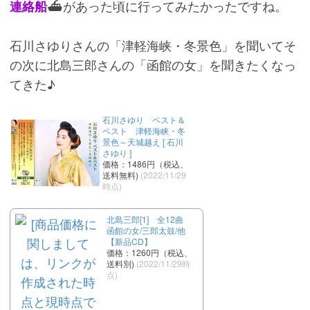
⛴️があった頃に行ってみたかったですね。
連絡船
石川さゆりさんの「津軽海峡・冬景色」を聞いてそ
の次に北島三郎さんの「函館の女」を聞きたくなっ
てきた♪
石川さゆり ベスト＆
ベスト 津軽海峡・冬
景色～天城越え [ 石川
さゆり ]
価格：1486円（税込、
送料無料)
(2022/11/29
時点)
北島三郎[1] 全12曲
函館の女/三郎太鼓/他
【新品CD】
価格：1260円（税込、
送料別)
(2022/11/29時
点)