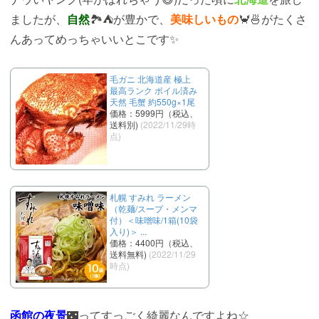
ましたが、
自然
🏞⛺が豊かで、
美味しいもの
🦀🍜がたくさ
んあってめっちゃいいとこです✨
毛ガニ 北海道産 極上
最高ランク ボイル済み
天然 毛蟹 約550g×1尾
価格：5999円（税込、
送料別)
(2022/11/29時
点)
札幌 すみれ ラーメン
（乾麺/スープ・メンマ
付）＜味噌味/1箱(10袋
入り)＞ ...
価格：4400円（税込、
送料無料)
(2022/11/29
時点)
函館の夜景
🌃ってすっごく綺麗なんですよね☆