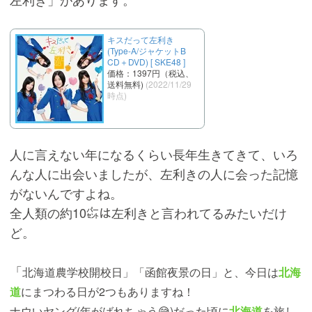
キスだって左利き
(Type-A/ジャケットB
CD＋DVD) [ SKE48 ]
価格：1397円（税込、
送料無料)
(2022/11/29
時点)
人に言えない年になるくらい長年生きてきて、いろ
んな人に出会いましたが、左利きの人に会った記憶
がないんですよね。
全人類の約10㌫は左利きと言われてるみたいだけ
ど。
「
北海道農学校開校日」「
函館夜景の日
」と、今日は
北海
道
にまつわる日が2つもありますね！
ナウいヤング(年がばれちゃう😅)だった頃に
北海道
を旅し