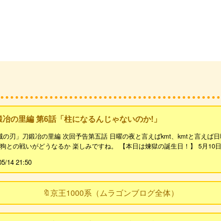
鍛冶の里編 第6話「柱になるんじゃないのか!」
の刃」刀鍛冶の里編 次回予告第五話 日曜の夜と言えばkmt、kmtと言えば
との戦いがどうなるか 楽しみですね。 【本日は煉󠄁獄の誕生日！】 5月10日は煉
05/14 21:50
🔖京王1000系（ムラゴンブログ全体）