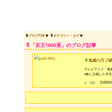
ブログTOP
カテゴリー・タグ
「京王1000系」のブログ記事
鬼滅の刃 刀
テレビアニメ「鬼滅
4体に分裂した半天狗
2023/
⭐
130