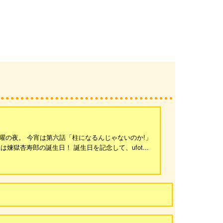
日曜の夜。 今宵は第六話「柱になるんじゃないのか!」
󠄁獄杏寿郎の誕生日！ 誕生日を記念して、ufot...