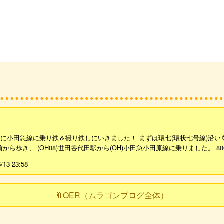
りに小田急線に乗り鉄＆撮り鉄しにいきました！ まずは環七(環状七号線)沿いを
ら歩き、 (OH08)世田谷代田駅から(OH)小田急小田原線に乗りました。 800
6/13 23:58
🔖OER（ムラゴンブログ全体）