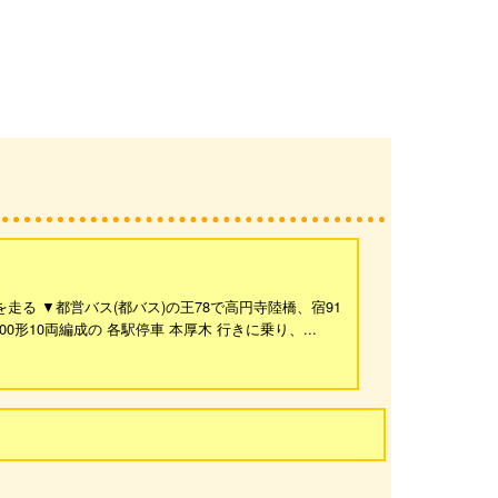
走る ▼都営バス(都バス)の王78で高円寺陸橋、宿91
0形10両編成の 各駅停車 本厚木 行きに乗り、...