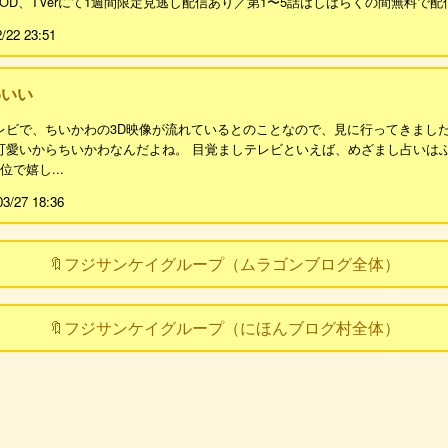
、FOD、TVerにて1週間限定見逃し配信あり／第1〜5話はしばらくの間無料で配信
2/22 23:51
わいい
レビで、ちいかわの3D映像が流れているとのことなので、見に行ってきました
可愛いからちいかわなんだよね。 目覚ましテレビといえば、めざまし占いは
で嬉し...
03/27 18:36
🔖フジサンケイグループ（ムラゴンブログ全体）
🔖フジサンケイグループ（にほんブログ村全体）