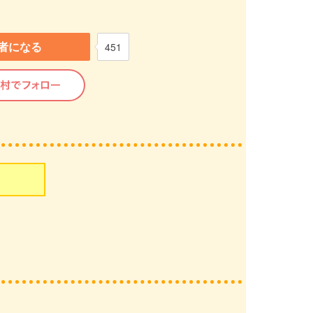
者になる
451