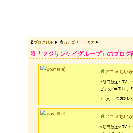
ブログTOP
カテゴリー・タグ
「フジサンケイグループ」のブログ
アニメちいか
⭐️明日放送⭐️ T
ビ」のYouTube
2024/0
⭐
99
アニメちいか
⭐️明日放送⭐️ T