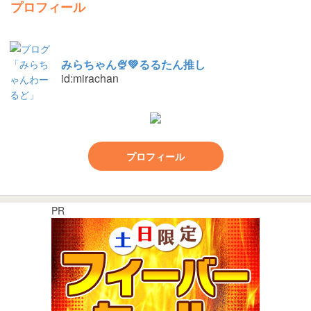
プロフィール
みらちゃん🍨💚るるたん推し
id:mirachan
プロフィール
PR