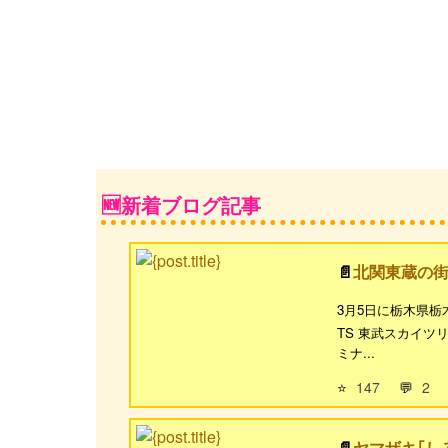
新着ブログ記事
北関東蔵の
3月5日に栃木県
TS 東武スカイツ
ミナ...
⭐
147
💬
2
ヤマザキ｢し