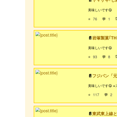
美味しいです😋
⭐
76
💬
1
岩塚製菓｢TH
美味しいです😋
⭐
93
💬
8
フジパン「元
美味しいです😋 
⭐
117
💬
2
東武東上線