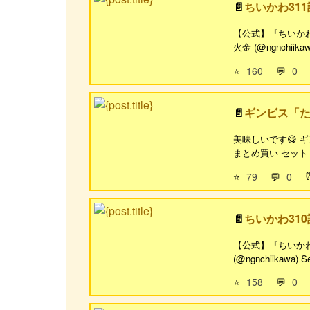
ちいかわ31
【公式】『ちいかわ』第3
火金 (@ngnchiikawa)
⭐
160
💬
0
ギンビス「た
美味しいです😋 ギ
まとめ買い セット チ
⭐
79
💬
0
ちいかわ31
【公式】『ちいかわ』第3
(@ngnchiikawa) Sep
⭐
158
💬
0