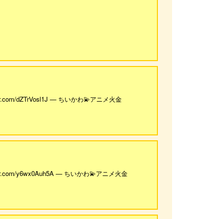
com/dZTrVosl1J — ちいかわ💫アニメ火金
.com/y6wx0Auh5A — ちいかわ💫アニメ火金