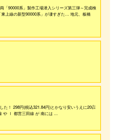
両「90000系」製作工場潜入シリーズ第三弾～完成検
上線の新型90000系」が凄すぎた… 地元、板橋
！ 298円(税込321.84円)とかなり安いうえに20㌫
 Ⅰ 都営三田線 が 南には ...