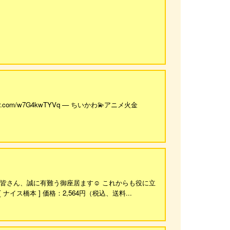
r.com/w7G4kwTYVq — ちいかわ💫アニメ火金
の皆さん、誠に有難う御座居ます☺️ これからも役に立
イス橋本 ] 価格：2,564円（税込、送料...