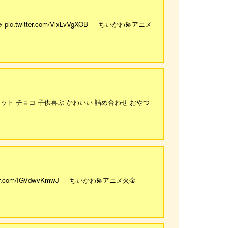
witter.com/VlxLvVgXOB — ちいかわ💫アニメ
スケット チョコ 子供喜ぶ かわいい 詰め合わせ おやつ
r.com/IGVdwvKmwJ — ちいかわ💫アニメ火金