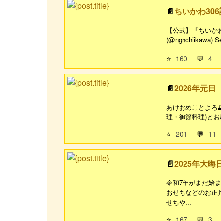
ちいかわ30
【公式】『ちいかわ』第3
(@ngnchiikawa) Sep
⭐
160
💬
4
2026年元日
あけおめことよろ
理・御節料理)とお
⭐
201
💬
11
2025年大晦
令和7年がまだ始ま
おせちなどのお正月
せちや...
⭐
167
💬
3