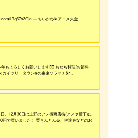
.com/IRq67s3Gjo — ちいかわ💫アニメ火金
よろしくお願いします🙇‍♀️ おせち料理(お節料
スカイツリータウン®の東京ソラマチ&r...
日、12月30日は上野のアメ横商店街(アメヤ横丁)に
00円で買いました！ 栗きんとん🌰、伊達巻などのお