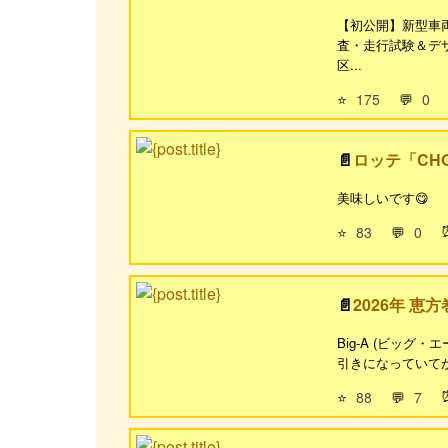
【初公開】新型車両
査・走行試験＆デ
区...
⭐
175
💬
0
ロッテ「CH
美味しいです😋
⭐
83
💬
0
2026年 恵方
Big-A (ビッグ
引きになっていてかな
⭐
88
💬
7