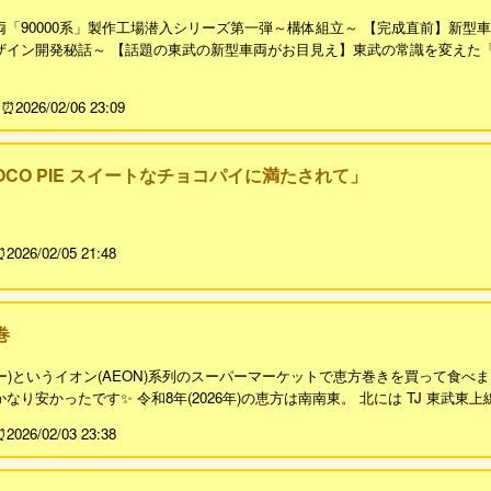
「90000系」製作工場潜入シリーズ第一弾～構体組立～ 【完成直前】新型車
ザイン開発秘話～ 【話題の東武の新型車両がお目見え】東武の常識を変えた「東
2026/02/06 23:09
OCO PIE スイートなチョコパイに満たされて」
2026/02/05 21:48
巻
・エー)というイオン(AEON)系列のスーパーマーケットで恵方巻きを買って食べました
り安かったです✨ 令和8年(2026年)の恵方は南南東。 北には TJ 東武東上線 や
2026/02/03 23:38