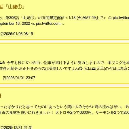
6話「山姥①」
06話「山姥①」※1週間限定配信＜1/13 (火)AM7:59まで＞ 🌰 pic.twitter
tember 18, 2022 🪤 pic.twitter.com...
2026/01/06 08:15
🎍 今年も役に立つ面白い記事が書けるように努力しますので、本ブログを本年も
雑煮と刺身 お正月🎍のものは美味しいですよね😋 元日🌅(元旦)の今日は東京
2026/01/01 23:07
日
ったばかりだと思ってたのにあっという間に大みそか💦 時の流れは早い。 昨
🎍の食材を買いに行きました！ 大トロを2つで3000円、サーモンを2つで20
2025/12/31 21:31