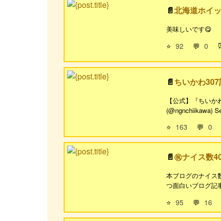
北海道ホイ
美味しいです😋
⭐
92
💬
0
ちいかわ30
【公式】『ちいかわ』第3
(@ngnchiikawa) Sep
⭐
163
💬
0
㊗ナイス数40
本ブログのナイス数
つ面白いブログ記事を
⭐
95
💬
16