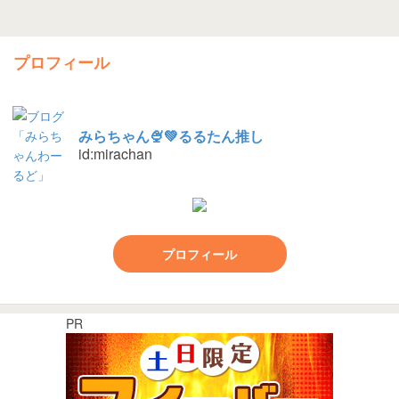
プロフィール
みらちゃん🍨💚るるたん推し
id:mirachan
プロフィール
PR